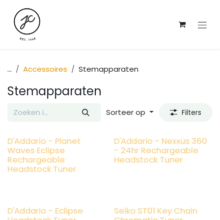
Overslaan naar inhoud
...
Accessoires
Stemapparaten
Stemapparaten
Sorteer op
Filters
D'Addario - Planet
D'Addario - Nexxus 360
Waves Eclipse
- 24hr Rechargeable
Rechargeable
Headstock Tuner
Headstock Tuner
D'Addario - Eclipse
Seiko ST01 Key Chain